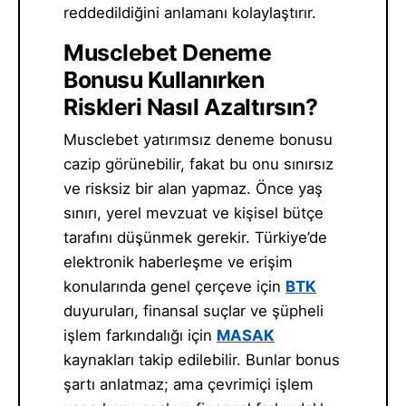
reddedildiğini anlamanı kolaylaştırır.
Musclebet Deneme
Bonusu Kullanırken
Riskleri Nasıl Azaltırsın?
Musclebet yatırımsız deneme bonusu
cazip görünebilir, fakat bu onu sınırsız
ve risksiz bir alan yapmaz. Önce yaş
sınırı, yerel mevzuat ve kişisel bütçe
tarafını düşünmek gerekir. Türkiye’de
elektronik haberleşme ve erişim
konularında genel çerçeve için
BTK
duyuruları, finansal suçlar ve şüpheli
işlem farkındalığı için
MASAK
kaynakları takip edilebilir. Bunlar bonus
şartı anlatmaz; ama çevrimiçi işlem