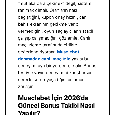
“mutlaka para çekmek” değil, sistemi
tanımak olmalı. Oranların nasıl
değiştiğini, kupon onay hızını, canlı
bahis ekranının gecikme verip
vermediğini, oyun sağlayıcıların stabil
çalışıp çalışmadığını gözlemle. Canlı
maç izleme tarafını da birlikte
değerlendiriyorsan
Musclebet
donmadan canlı maç izle
yazısı bu
deneyimi ayrı bir yerden ele alır. Bonus
testiyle yayın deneyimini karıştırırsan
nerede sorun yaşadığını anlaman
zorlaşır.
Musclebet İçin 2026’da
Güncel Bonus Takibi Nasıl
Yapılır?