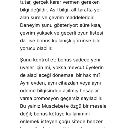
tutar, gerçek karar vermen gereken
bilgi değildir. Asıl bilgi, alt tarafta yer
alan süre ve çevrim maddeleridir.
Deneyim şunu gösteriyor: süre kısa,
çevrim yüksek ve geçerli oyun listesi
dar ise bonus kullanışlı görünse bile
yorucu olabilir.
Şunu kontrol et: bonus sadece yeni
üyeler için mi, yoksa mevcut üyelerin
de alabileceği dönemsel bir hak mı?
Aynı evden, aynı cihazdan veya aynı
ödeme bilgisinden açılmış hesaplar
varsa promosyon geçersiz sayılabilir.
Bu yalnız Musclebet’e özgü bir mesele
değil; bonus kötüye kullanımını
önlemek isteyen çoğu sitede benzer