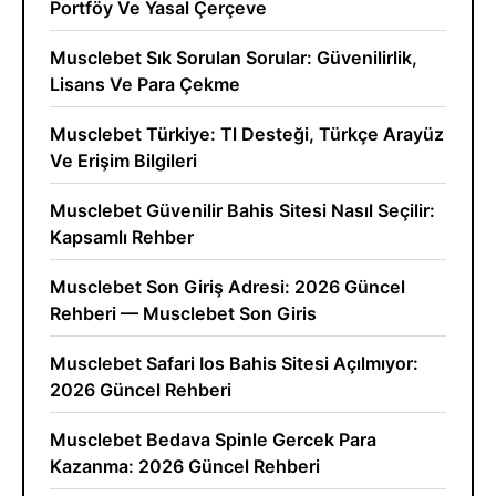
Portföy Ve Yasal Çerçeve
Musclebet Sık Sorulan Sorular: Güvenilirlik,
Lisans Ve Para Çekme
Musclebet Türkiye: Tl Desteği, Türkçe Arayüz
Ve Erişim Bilgileri
Musclebet Güvenilir Bahis Sitesi Nasıl Seçilir:
Kapsamlı Rehber
Musclebet Son Giriş Adresi: 2026 Güncel
Rehberi — Musclebet Son Giris
Musclebet Safari Ios Bahis Sitesi Açılmıyor:
2026 Güncel Rehberi
Musclebet Bedava Spinle Gercek Para
Kazanma: 2026 Güncel Rehberi