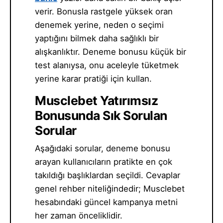
verir. Bonusla rastgele yüksek oran
denemek yerine, neden o seçimi
yaptığını bilmek daha sağlıklı bir
alışkanlıktır. Deneme bonusu küçük bir
test alanıysa, onu aceleyle tüketmek
yerine karar pratiği için kullan.
Musclebet Yatırımsız
Bonusunda Sık Sorulan
Sorular
Aşağıdaki sorular, deneme bonusu
arayan kullanıcıların pratikte en çok
takıldığı başlıklardan seçildi. Cevaplar
genel rehber niteliğindedir; Musclebet
hesabındaki güncel kampanya metni
her zaman önceliklidir.