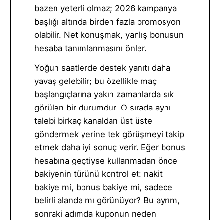
bazen yeterli olmaz; 2026 kampanya
başlığı altında birden fazla promosyon
olabilir. Net konuşmak, yanlış bonusun
hesaba tanımlanmasını önler.
Yoğun saatlerde destek yanıtı daha
yavaş gelebilir; bu özellikle maç
başlangıçlarına yakın zamanlarda sık
görülen bir durumdur. O sırada aynı
talebi birkaç kanaldan üst üste
göndermek yerine tek görüşmeyi takip
etmek daha iyi sonuç verir. Eğer bonus
hesabına geçtiyse kullanmadan önce
bakiyenin türünü kontrol et: nakit
bakiye mi, bonus bakiye mi, sadece
belirli alanda mı görünüyor? Bu ayrım,
sonraki adımda kuponun neden