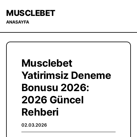
MUSCLEBET
ANASAYFA
Musclebet
Yatirimsiz Deneme
Bonusu 2026:
2026 Güncel
Rehberi
02.03.2026