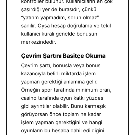
kontroller bulunur. Kullanıcıların en çok
şaşırdığı yer de burasıdır, çünkü
“yatırım yapmadım, sorun olmaz”
sanılır. Oysa hesap doğrulama ve tekil
kullanıcı kuralı genelde bonusun
merkezindedir.
Çevrim Şartını Basitçe Okuma
Çevrim şartı, bonusla veya bonus
kazancıyla belirli miktarda işlem
yapman gerektiği anlamına gelir.
Örneğin spor tarafında minimum oran,
casino tarafında oyun katkı yüzdesi
gibi ayrıntılar olabilir. Bunu karmaşık
görüyorsan önce toplam ne kadar
işlem yapman gerektiğini ve hangi
oyunların bu hesaba dahil edildiğini