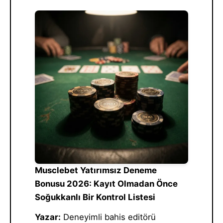
Musclebet Yatırımsız Deneme
Bonusu 2026: Kayıt Olmadan Önce
Soğukkanlı Bir Kontrol Listesi
Yazar:
Deneyimli bahis editörü