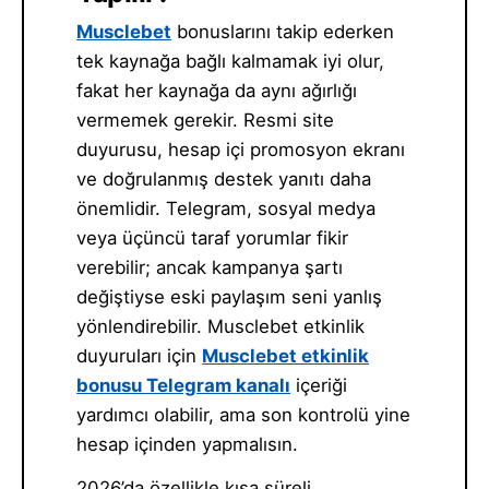
Musclebet
bonuslarını takip ederken
tek kaynağa bağlı kalmamak iyi olur,
fakat her kaynağa da aynı ağırlığı
vermemek gerekir. Resmi site
duyurusu, hesap içi promosyon ekranı
ve doğrulanmış destek yanıtı daha
önemlidir. Telegram, sosyal medya
veya üçüncü taraf yorumlar fikir
verebilir; ancak kampanya şartı
değiştiyse eski paylaşım seni yanlış
yönlendirebilir. Musclebet etkinlik
duyuruları için
Musclebet etkinlik
bonusu Telegram kanalı
içeriği
yardımcı olabilir, ama son kontrolü yine
hesap içinden yapmalısın.
2026’da özellikle kısa süreli