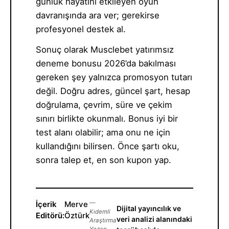
günlük hayatını etkileyen oyun
davranışında ara ver; gerekirse
profesyonel destek al.
Sonuç olarak Musclebet yatırımsız
deneme bonusu 2026’da bakılması
gereken şey yalnızca promosyon tutarı
değil. Doğru adres, güncel şart, hesap
doğrulama, çevrim, süre ve çekim
sınırı birlikte okunmalı. Bonus iyi bir
test alanı olabilir; ama onu ne için
kullandığını bilirsen. Önce şartı oku,
sonra talep et, en son kupon yap.
İçerik
Merve
—
Dijital yayıncılık ve
Kıdemli
Editörü:
Öztürk
veri analizi alanındaki
Araştırma
Yazarı