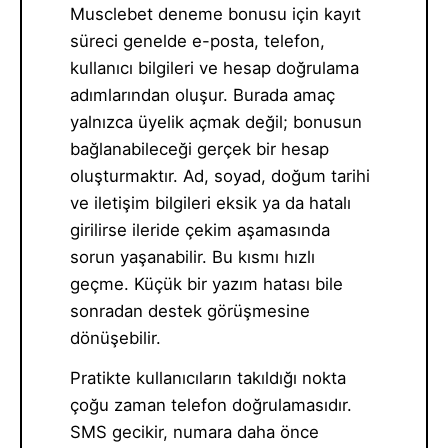
Musclebet deneme bonusu için kayıt
süreci genelde e-posta, telefon,
kullanıcı bilgileri ve hesap doğrulama
adımlarından oluşur. Burada amaç
yalnızca üyelik açmak değil; bonusun
bağlanabileceği gerçek bir hesap
oluşturmaktır. Ad, soyad, doğum tarihi
ve iletişim bilgileri eksik ya da hatalı
girilirse ileride çekim aşamasında
sorun yaşanabilir. Bu kısmı hızlı
geçme. Küçük bir yazım hatası bile
sonradan destek görüşmesine
dönüşebilir.
Pratikte kullanıcıların takıldığı nokta
çoğu zaman telefon doğrulamasıdır.
SMS gecikir, numara daha önce