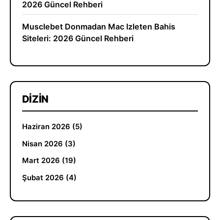
2026 Güncel Rehberi
Musclebet Donmadan Mac Izleten Bahis
Siteleri: 2026 Güncel Rehberi
DIZIN
Haziran 2026 (5)
Nisan 2026 (3)
Mart 2026 (19)
Şubat 2026 (4)