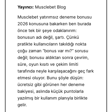
Yayıncı:
Musclebet Blog
Musclebet yatırımsız deneme bonusu
2026 konusuna bakarken ben burada
önce tek bir şeye odaklanırım:
bonusun adı değil, şartı. Çünkü
pratikte kullanıcıların takıldığı nokta
çoğu zaman “bonus var mı?” sorusu
değil; bonusu aldıktan sonra çevrim,
süre, oyun kısıtı ve çekim limiti
tarafında neyle karşılaşacağını geç fark
etmesi oluyor. Bunu şöyle düşün:
ücretsiz gibi görünen her deneme
bakiyesi, aslında küçük puntolarla
yazılmış bir kullanım planıyla birlikte
gelir.