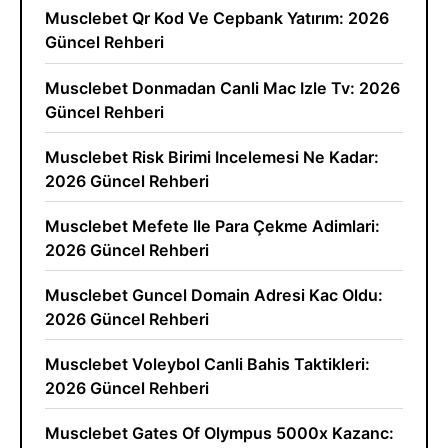
Musclebet Qr Kod Ve Cepbank Yatırım: 2026
Güncel Rehberi
Musclebet Donmadan Canli Mac Izle Tv: 2026
Güncel Rehberi
Musclebet Risk Birimi Incelemesi Ne Kadar:
2026 Güncel Rehberi
Musclebet Mefete Ile Para Çekme Adimlari:
2026 Güncel Rehberi
Musclebet Guncel Domain Adresi Kac Oldu:
2026 Güncel Rehberi
Musclebet Voleybol Canli Bahis Taktikleri:
2026 Güncel Rehberi
Musclebet Gates Of Olympus 5000x Kazanc: