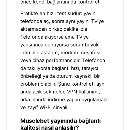
önce kendi bağlantını da kontrol et.
Pratikte en hızlı test şudur: yayını
telefonda aç, sonra aynı yayını TV’ye
aktarmadan birkaç dakika izle.
Telefonda akıyorsa ama TV’ye
yansıtınca donuyorsa sorun büyük
ihtimalle aktarım, modem mesafesi
veya cihaz performansıdır. Telefonda
da takılıyorsa bağlantı hızı, tarayıcı
önbelleği ya da oturum kaynaklı bir
problem olabilir. Şunu kontrol et: aynı
anda açık sekmeler, VPN kullanımı,
arka planda indirme yapan uygulamalar
ve zayıf Wi-Fi sinyali.
Musclebet yayınında bağlantı
kalitesi nasıl anlaşılır?