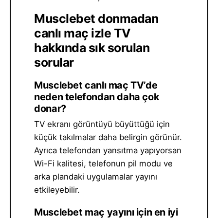
Musclebet donmadan
canlı maç izle TV
hakkında sık sorulan
sorular
Musclebet canlı maç TV’de
neden telefondan daha çok
donar?
TV ekranı görüntüyü büyüttüğü için
küçük takılmalar daha belirgin görünür.
Ayrıca telefondan yansıtma yapıyorsan
Wi-Fi kalitesi, telefonun pil modu ve
arka plandaki uygulamalar yayını
etkileyebilir.
Musclebet maç yayını için en iyi