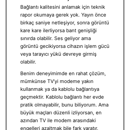
Bağlantı kalitesini anlamak için teknik
rapor okumaya gerek yok. Yayın önce
birkaç saniye netleşiyor, sonra görüntü
kare kare ilerliyorsa bant genişliği
sınırda olabilir. Ses geliyor ama
görüntü gecikiyorsa cihazın işlem gücü
veya tarayıcı yükü devreye girmiş
olabilir.
Benim deneyimimde en rahat çözüm,
mümkünse TV’yi modeme yakın
kullanmak ya da kablolu bağlantıya
geçmektir. Kablolu bağlantı her evde
pratik olmayabilir, bunu biliyorum. Ama
büyük maçları düzenli izliyorsan, en
azından TV ile modem arasındaki
engelleri azaltmak bile fark yaratır.