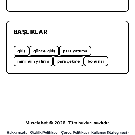
BAŞLIKLAR
giriş
güncel giriş
para yatırma
minimum yatırım
para çekme
bonuslar
Musclebet © 2026. Tüm hakları saklıdır.
Hakkımızda
·
Gizlilik Politikası
·
Çerez Politikası
·
Kullanıcı Sözleşmesi
·