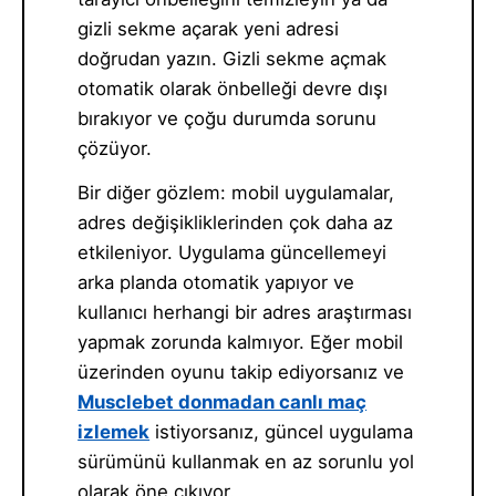
gizli sekme açarak yeni adresi
doğrudan yazın. Gizli sekme açmak
otomatik olarak önbelleği devre dışı
bırakıyor ve çoğu durumda sorunu
çözüyor.
Bir diğer gözlem: mobil uygulamalar,
adres değişikliklerinden çok daha az
etkileniyor. Uygulama güncellemeyi
arka planda otomatik yapıyor ve
kullanıcı herhangi bir adres araştırması
yapmak zorunda kalmıyor. Eğer mobil
üzerinden oyunu takip ediyorsanız ve
Musclebet donmadan canlı maç
izlemek
istiyorsanız, güncel uygulama
sürümünü kullanmak en az sorunlu yol
olarak öne çıkıyor.