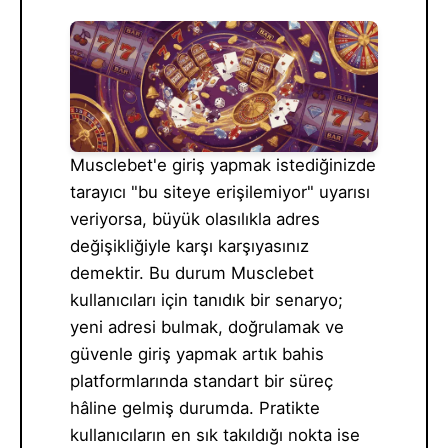
Musclebet'e giriş yapmak istediğinizde
tarayıcı "bu siteye erişilemiyor" uyarısı
veriyorsa, büyük olasılıkla adres
değişikliğiyle karşı karşıyasınız
demektir. Bu durum Musclebet
kullanıcıları için tanıdık bir senaryo;
yeni adresi bulmak, doğrulamak ve
güvenle giriş yapmak artık bahis
platformlarında standart bir süreç
hâline gelmiş durumda. Pratikte
kullanıcıların en sık takıldığı nokta ise