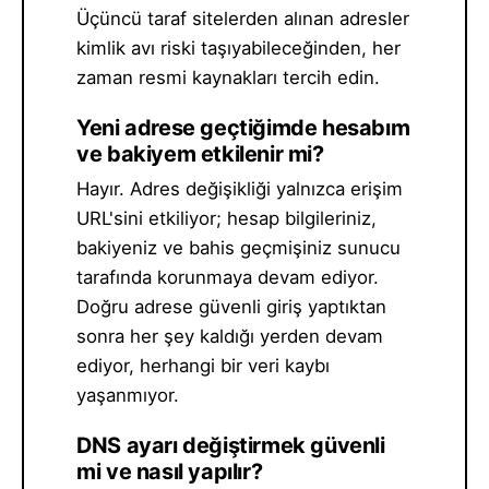
Üçüncü taraf sitelerden alınan adresler
kimlik avı riski taşıyabileceğinden, her
zaman resmi kaynakları tercih edin.
Yeni adrese geçtiğimde hesabım
ve bakiyem etkilenir mi?
Hayır. Adres değişikliği yalnızca erişim
URL'sini etkiliyor; hesap bilgileriniz,
bakiyeniz ve bahis geçmişiniz sunucu
tarafında korunmaya devam ediyor.
Doğru adrese güvenli giriş yaptıktan
sonra her şey kaldığı yerden devam
ediyor, herhangi bir veri kaybı
yaşanmıyor.
DNS ayarı değiştirmek güvenli
mi ve nasıl yapılır?