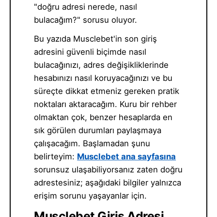
"doğru adresi nerede, nasıl
bulacağım?" sorusu oluyor.
Bu yazıda Musclebet'in son giriş
adresini güvenli biçimde nasıl
bulacağınızı, adres değişikliklerinde
hesabınızı nasıl koruyacağınızı ve bu
süreçte dikkat etmeniz gereken pratik
noktaları aktaracağım. Kuru bir rehber
olmaktan çok, benzer hesaplarda en
sık görülen durumları paylaşmaya
çalışacağım. Başlamadan şunu
belirteyim:
Musclebet ana sayfasına
sorunsuz ulaşabiliyorsanız zaten doğru
adrestesiniz; aşağıdaki bilgiler yalnızca
erişim sorunu yaşayanlar için.
Musclebet Giriş Adresi