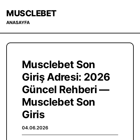
MUSCLEBET
ANASAYFA
Musclebet Son
Giriş Adresi: 2026
Güncel Rehberi —
Musclebet Son
Giris
04.06.2026