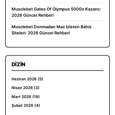
Musclebet Gates Of Olympus 5000x Kazanc:
2026 Güncel Rehberi
Musclebet Donmadan Mac Izleten Bahis
Siteleri: 2026 Güncel Rehberi
DIZIN
Haziran 2026 (5)
Nisan 2026 (3)
Mart 2026 (19)
Şubat 2026 (4)