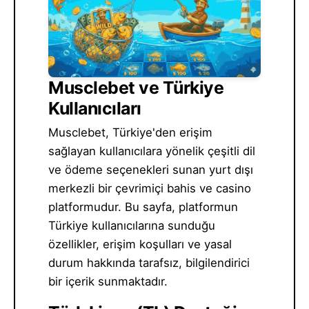
Musclebet ve Türkiye
Kullanıcıları
Musclebet, Türkiye'den erişim
sağlayan kullanıcılara yönelik çeşitli dil
ve ödeme seçenekleri sunan yurt dışı
merkezli bir çevrimiçi bahis ve casino
platformudur. Bu sayfa, platformun
Türkiye kullanıcılarına sunduğu
özellikler, erişim koşulları ve yasal
durum hakkında tarafsız, bilgilendirici
bir içerik sunmaktadır.