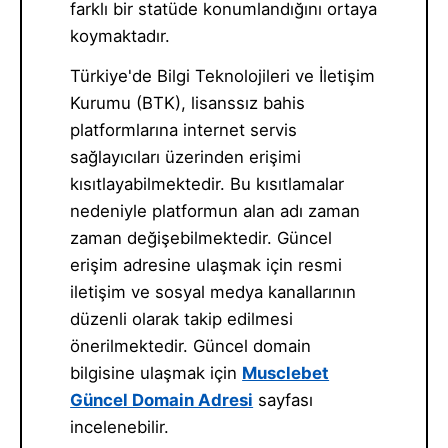
farklı bir statüde konumlandığını ortaya
koymaktadır.
Türkiye'de Bilgi Teknolojileri ve İletişim
Kurumu (BTK), lisanssız bahis
platformlarına internet servis
sağlayıcıları üzerinden erişimi
kısıtlayabilmektedir. Bu kısıtlamalar
nedeniyle platformun alan adı zaman
zaman değişebilmektedir. Güncel
erişim adresine ulaşmak için resmi
iletişim ve sosyal medya kanallarının
düzenli olarak takip edilmesi
önerilmektedir. Güncel domain
bilgisine ulaşmak için
Musclebet
Güncel Domain Adresi
sayfası
incelenebilir.