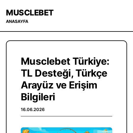
MUSCLEBET
ANASAYFA
Musclebet Türkiye:
TL Desteği, Türkçe
Arayüz ve Erişim
Bilgileri
16.06.2026