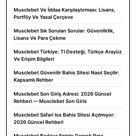
Musclebet Ve İddaa Karşılaştırması: Lisans,
Portföy Ve Yasal Çerçeve
Musclebet Sık Sorulan Sorular: Güvenilirlik,
Lisans Ve Para Çekme
Musclebet Türkiye: Tl Desteği, Türkçe Arayüz
Ve Erişim Bilgileri
Musclebet Güvenilir Bahis Sitesi Nasıl Seçilir:
Kapsamlı Rehber
Musclebet Son Giriş Adresi: 2026 Güncel
Rehberi — Musclebet Son Giris
Musclebet Safari Ios Bahis Sitesi Açılmıyor:
2026 Güncel Rehberi
Musclebet Bedava Spinle Gercek Para