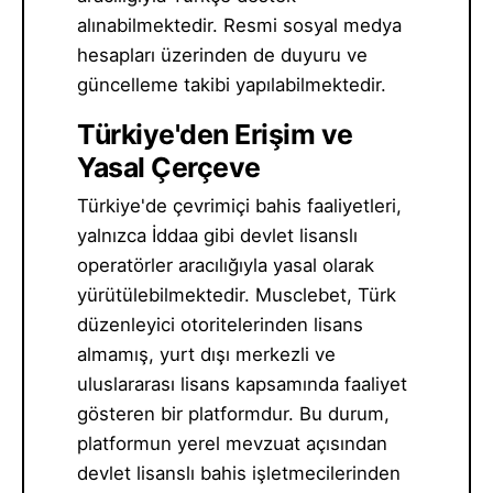
alınabilmektedir. Resmi sosyal medya
hesapları üzerinden de duyuru ve
güncelleme takibi yapılabilmektedir.
Türkiye'den Erişim ve
Yasal Çerçeve
Türkiye'de çevrimiçi bahis faaliyetleri,
yalnızca İddaa gibi devlet lisanslı
operatörler aracılığıyla yasal olarak
yürütülebilmektedir. Musclebet, Türk
düzenleyici otoritelerinden lisans
almamış, yurt dışı merkezli ve
uluslararası lisans kapsamında faaliyet
gösteren bir platformdur. Bu durum,
platformun yerel mevzuat açısından
devlet lisanslı bahis işletmecilerinden