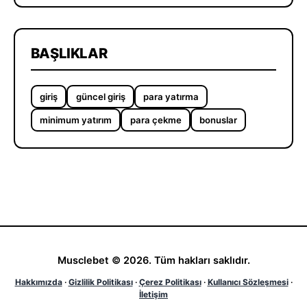
BAŞLIKLAR
giriş
güncel giriş
para yatırma
minimum yatırım
para çekme
bonuslar
Musclebet © 2026. Tüm hakları saklıdır.
Hakkımızda
·
Gizlilik Politikası
·
Çerez Politikası
·
Kullanıcı Sözleşmesi
·
İletişim