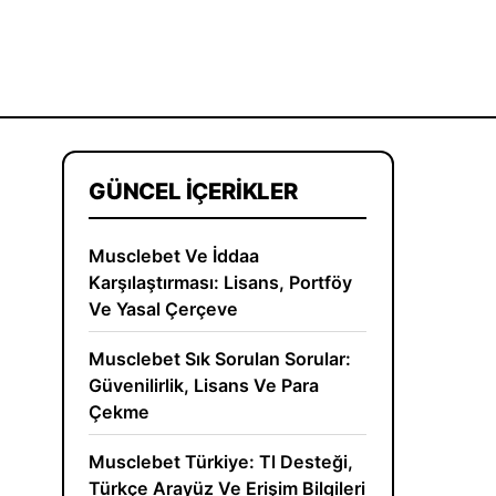
GÜNCEL İÇERIKLER
Musclebet Ve İddaa
Karşılaştırması: Lisans, Portföy
Ve Yasal Çerçeve
Musclebet Sık Sorulan Sorular:
Güvenilirlik, Lisans Ve Para
Çekme
Musclebet Türkiye: Tl Desteği,
Türkçe Arayüz Ve Erişim Bilgileri