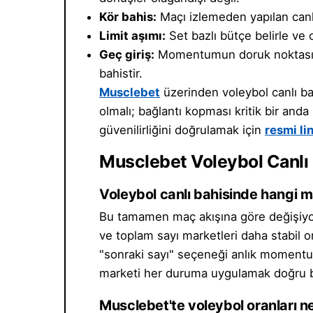
Kör bahis:
Maçı izlemeden yapılan canlı
Limit aşımı:
Set bazlı bütçe belirle ve 
Geç giriş:
Momentumun doruk noktasında
bahistir.
Musclebet
üzerinden voleybol canlı b
olmalı; bağlantı kopması kritik bir anda
güvenilirliğini doğrulamak için
resmi li
Musclebet Voleybol Canlı 
Voleybol canlı bahisinde hangi m
Bu tamamen maç akışına göre değişiyo
ve toplam sayı marketleri daha stabil o
"sonraki sayı" seçeneği anlık momentu
marketi her duruma uygulamak doğru bi
Musclebet'te voleybol oranları 