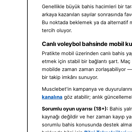
Genellikle büyük bahis hacimleri bir ta
arkaya kazanılan sayılar sonrasında favor
Bu noktada beklemek ya da alternatif
tercih oluyor.
Canlı voleybol bahsinde mobil kul
Pratikte mobil üzerinden canlı bahis yap
etmek için stabil bir bağlantı şart. M
mobilde zaman zaman zorlaşabiliyor —
bir takip imkânı sunuyor.
Musclebet'in kampanya ve duyurularını
kanalına
göz atabilir; anlık güncellemel
Sorumlu oyun uyarısı (18+):
Bahis yaln
kaynağı değildir ve her zaman kayıp ya
sorumlu bahis konusunda destek alma