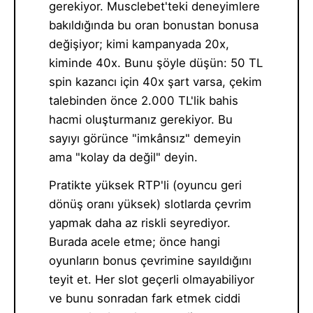
gerekiyor. Musclebet'teki deneyimlere
bakıldığında bu oran bonustan bonusa
değişiyor; kimi kampanyada 20x,
kiminde 40x. Bunu şöyle düşün: 50 TL
spin kazancı için 40x şart varsa, çekim
talebinden önce 2.000 TL'lik bahis
hacmi oluşturmanız gerekiyor. Bu
sayıyı görünce "imkânsız" demeyin
ama "kolay da değil" deyin.
Pratikte yüksek RTP'li (oyuncu geri
dönüş oranı yüksek) slotlarda çevrim
yapmak daha az riskli seyrediyor.
Burada acele etme; önce hangi
oyunların bonus çevrimine sayıldığını
teyit et. Her slot geçerli olmayabiliyor
ve bunu sonradan fark etmek ciddi