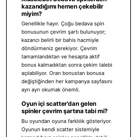
kazandığımı hemen çekebilir
miyim?
Genellikle hayır. Çoğu bedava spin
bonusunun çevrim şartı bulunuyor;
kazancı belirli bir bahis hacmiyle
döndürmeniz gerekiyor. Çevrim
tamamlandıktan ve hesapta aktif
bonus kalmadıktan sonra çekim talebi
açılabiliyor. Oran bonustan bonusa
değiştiğinden her kampanya sayfasını
ayrı ayrı okumak önemli.
Oyun içi scatter'dan gelen
spinler çevrim şartına tabi mi?
Bu oyundan oyuna farklılık gösteriyor.
Oyunun kendi scatter sistemiyle