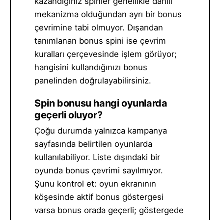
kazandığınız spinler genellikle dahili
mekanizma olduğundan ayrı bir bonus
çevrimine tabi olmuyor. Dışarıdan
tanımlanan bonus spini ise çevrim
kuralları çerçevesinde işlem görüyor;
hangisini kullandığınızı bonus
panelinden doğrulayabilirsiniz.
Spin bonusu hangi oyunlarda
geçerli oluyor?
Çoğu durumda yalnızca kampanya
sayfasında belirtilen oyunlarda
kullanılabiliyor. Liste dışındaki bir
oyunda bonus çevrimi sayılmıyor.
Şunu kontrol et: oyun ekranının
köşesinde aktif bonus göstergesi
varsa bonus orada geçerli; göstergede