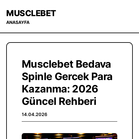
MUSCLEBET
ANASAYFA
Musclebet Bedava
Spinle Gercek Para
Kazanma: 2026
Güncel Rehberi
14.04.2026