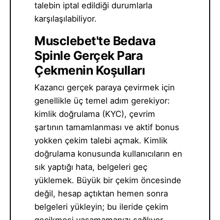
talebin iptal edildiği durumlarla
karşılaşılabiliyor.
Musclebet'te Bedava
Spinle Gerçek Para
Çekmenin Koşulları
Kazancı gerçek paraya çevirmek için
genellikle üç temel adım gerekiyor:
kimlik doğrulama (KYC), çevrim
şartının tamamlanması ve aktif bonus
yokken çekim talebi açmak. Kimlik
doğrulama konusunda kullanıcıların en
sık yaptığı hata, belgeleri geç
yüklemek. Büyük bir çekim öncesinde
değil, hesap açtıktan hemen sonra
belgeleri yükleyin; bu ileride çekim