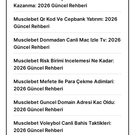
Kazanma: 2026 Güncel Rehberi
Musclebet Qr Kod Ve Cepbank Yatırım: 2026
Güncel Rehberi
Musclebet Donmadan Canli Mac Izle Tv: 2026
Güncel Rehberi
Musclebet Risk Birimi Incelemesi Ne Kadar:
2026 Güncel Rehberi
Musclebet Mefete Ile Para Çekme Adimlari:
2026 Güncel Rehberi
Musclebet Guncel Domain Adresi Kac Oldu:
2026 Güncel Rehberi
Musclebet Voleybol Canli Bahis Taktikleri:
2026 Güncel Rehberi