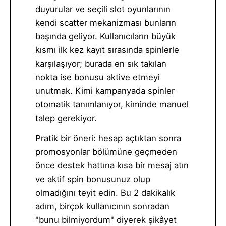
duyurular ve seçili slot oyunlarının
kendi scatter mekanizması bunların
başında geliyor. Kullanıcıların büyük
kısmı ilk kez kayıt sırasında spinlerle
karşılaşıyor; burada en sık takılan
nokta ise bonusu aktive etmeyi
unutmak. Kimi kampanyada spinler
otomatik tanımlanıyor, kiminde manuel
talep gerekiyor.
Pratik bir öneri: hesap açtıktan sonra
promosyonlar bölümüne geçmeden
önce destek hattına kısa bir mesaj atın
ve aktif spin bonusunuz olup
olmadığını teyit edin. Bu 2 dakikalık
adım, birçok kullanıcının sonradan
"bunu bilmiyordum" diyerek şikâyet