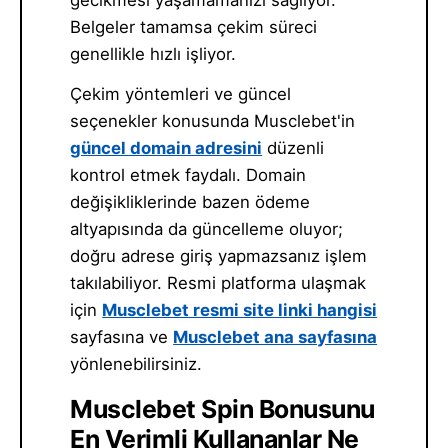
gecikmesi yaşamamanızı sağlıyor.
Belgeler tamamsa çekim süreci
genellikle hızlı işliyor.
Çekim yöntemleri ve güncel
seçenekler konusunda Musclebet'in
güncel domain adresini
düzenli
kontrol etmek faydalı. Domain
değişikliklerinde bazen ödeme
altyapısında da güncelleme oluyor;
doğru adrese giriş yapmazsanız işlem
takılabiliyor. Resmi platforma ulaşmak
için
Musclebet resmi site linki hangisi
sayfasına ve
Musclebet ana sayfasına
yönlenebilirsiniz.
Musclebet Spin Bonusunu
En Verimli Kullananlar Ne