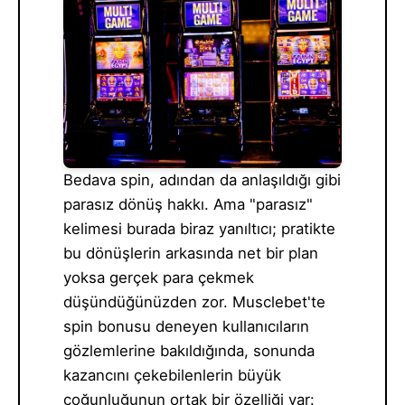
Bedava spin, adından da anlaşıldığı gibi
parasız dönüş hakkı. Ama "parasız"
kelimesi burada biraz yanıltıcı; pratikte
bu dönüşlerin arkasında net bir plan
yoksa gerçek para çekmek
düşündüğünüzden zor. Musclebet'te
spin bonusu deneyen kullanıcıların
gözlemlerine bakıldığında, sonunda
kazancını çekebilenlerin büyük
çoğunluğunun ortak bir özelliği var: