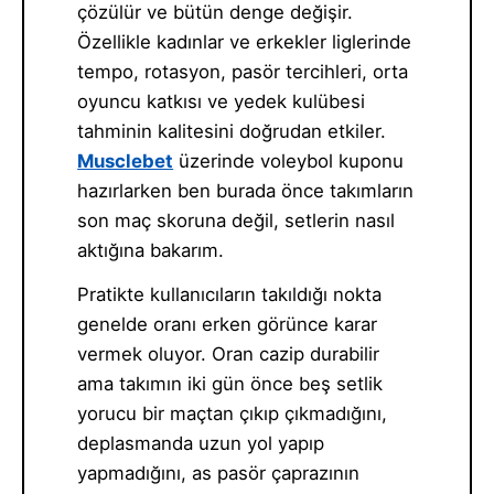
çözülür ve bütün denge değişir.
Özellikle kadınlar ve erkekler liglerinde
tempo, rotasyon, pasör tercihleri, orta
oyuncu katkısı ve yedek kulübesi
tahminin kalitesini doğrudan etkiler.
Musclebet
üzerinde voleybol kuponu
hazırlarken ben burada önce takımların
son maç skoruna değil, setlerin nasıl
aktığına bakarım.
Pratikte kullanıcıların takıldığı nokta
genelde oranı erken görünce karar
vermek oluyor. Oran cazip durabilir
ama takımın iki gün önce beş setlik
yorucu bir maçtan çıkıp çıkmadığını,
deplasmanda uzun yol yapıp
yapmadığını, as pasör çaprazının