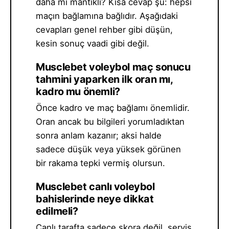
daha mı mantıklı? Kısa cevap şu: hepsi
maçın bağlamına bağlıdır. Aşağıdaki
cevapları genel rehber gibi düşün,
kesin sonuç vaadi gibi değil.
Musclebet voleybol maç sonucu
tahmini yaparken ilk oran mı,
kadro mu önemli?
Önce kadro ve maç bağlamı önemlidir.
Oran ancak bu bilgileri yorumladıktan
sonra anlam kazanır; aksi halde
sadece düşük veya yüksek görünen
bir rakama tepki vermiş olursun.
Musclebet canlı voleybol
bahislerinde neye dikkat
edilmeli?
Canlı tarafta sadece skora değil, servis