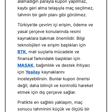
alamadığın parayla kupon yapılmaz,
kaybı geri alma telaşıyla maç seçilmez,
tahmin bir gelir planı gibi görülmez.
Türkiye’de çevrim içi erişim, ödeme ve
yasal çerçeve konularında resmi
kaynaklara bakmak önemlidir. Bilgi
teknolojileri ve erişim başlıkları için
BTK
, mali suçlarla mücadele ve
finansal farkındalık başlıkları için
MASAK
, bağımlılık ve destek ihtiyacı
için
Yeşilay
kaynaklarını
inceleyebilirsin. Bunlar kupon önerisi
değil; daha bilinçli ve kontrollü hareket
etmek için dış çerçeve sağlar.
Pratikte en sağlıklı yaklaşım, maç
sonucu tahminini küçük ve ölçülü bir