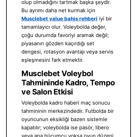
olup olmadığını tartmak başka şeydir.
Bu ayrımı daha net kurmak için
Musclebet value bahis rehberi
iyi bir
tamamlayıcı olur. Voleybolda değer,
çoğu durumda favoriyi aramak değil;
piyasanın gözden kaçırdığı set
dengesi, rotasyon avantajı veya servis
eşleşmesini fark etmektir.
Musclebet Voleybol
Tahmininde Kadro, Tempo
ve Salon Etkisi
Voleybolda kadro haberi maç sonucu
tahmininin merkezindedir. Futbolda bir
oyuncunun eksikliği bazen sistemle
kapatılır; voleybolda ise pasör, libero
veya ana hücumcu yoksa oyun düzeni