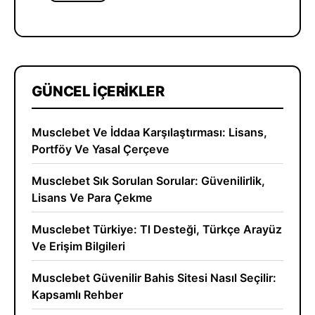
GÜNCEL İÇERIKLER
Musclebet Ve İddaa Karşılaştırması: Lisans,
Portföy Ve Yasal Çerçeve
Musclebet Sık Sorulan Sorular: Güvenilirlik,
Lisans Ve Para Çekme
Musclebet Türkiye: Tl Desteği, Türkçe Arayüz
Ve Erişim Bilgileri
Musclebet Güvenilir Bahis Sitesi Nasıl Seçilir:
Kapsamlı Rehber