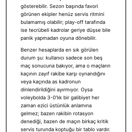
gösterebilir. Sezon başında favori
görünen ekipler henüz servis ritmini
bulamamış olabilir; play-off tarafında
ise tecrübeli kadrolar geriye düşse bile
panik yapmadan oyuna dönebilir.
Benzer hesaplarda en sık görülen
durum şu: kullanıcı sadece son beş
maç sonucuna bakıyor, ama o maçların
kaçının zayıf rakibe karşı oynandığını
veya kaçında as kadronun
dinlendirildiğini ayırmıyor. Oysa
voleybolda 3-0’lık bir galibiyet her
zaman ezici üstünlük anlamına
gelmez; bazen rakibin rotasyon
denediği, bazen de maçın birkaç kritik
servis turunda koptuğu bir tablo vardır.