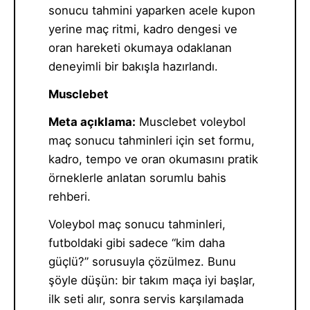
sonucu tahmini yaparken acele kupon
yerine maç ritmi, kadro dengesi ve
oran hareketi okumaya odaklanan
deneyimli bir bakışla hazırlandı.
Musclebet
Meta açıklama:
Musclebet voleybol
maç sonucu tahminleri için set formu,
kadro, tempo ve oran okumasını pratik
örneklerle anlatan sorumlu bahis
rehberi.
Voleybol maç sonucu tahminleri,
futboldaki gibi sadece “kim daha
güçlü?” sorusuyla çözülmez. Bunu
şöyle düşün: bir takım maça iyi başlar,
ilk seti alır, sonra servis karşılamada