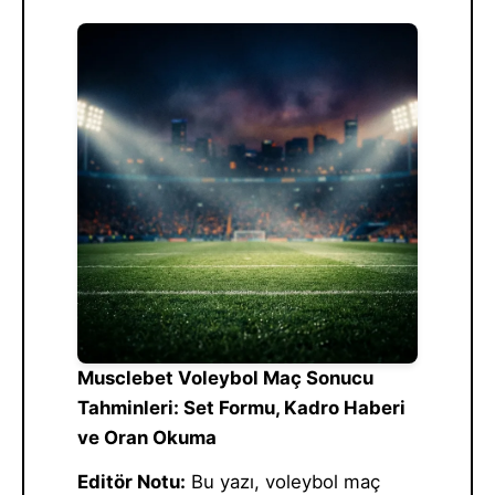
Musclebet Voleybol Maç Sonucu
Tahminleri: Set Formu, Kadro Haberi
ve Oran Okuma
Editör Notu:
Bu yazı, voleybol maç