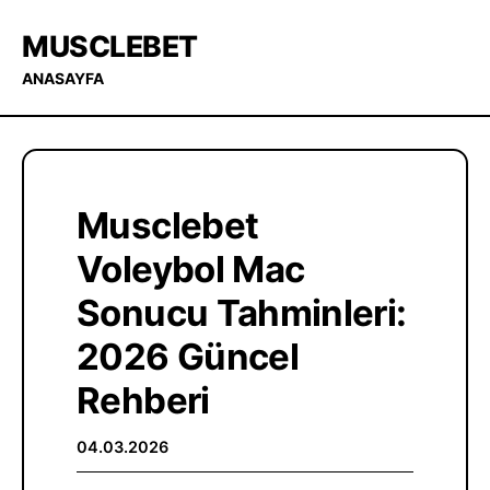
MUSCLEBET
ANASAYFA
Musclebet
Voleybol Mac
Sonucu Tahminleri:
2026 Güncel
Rehberi
04.03.2026