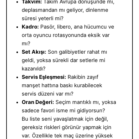
Takvim:
Takım Avrupa dönüşünde mi,
deplasmandan mı geliyor, dinlenme
süresi yeterli mi?
Kadro:
Pasör, libero, ana hücumcu ve
orta oyuncu rotasyonunda eksik var
mı?
Set Akışı:
Son galibiyetler rahat mı
geldi, yoksa sürekli dar setlerle mi
kazanıldı?
Servis Eşleşmesi:
Rakibin zayıf
manşet hattına baskı kurabilecek
servis düzeni var mı?
Oran Değeri:
Seçim mantıklı mı, yoksa
sadece favori isme mi gidiyorsun?
Bu liste seni yavaşlatmak için değil,
gereksiz riskleri görünür yapmak için
var. Özellikle tek maç üzerine yüksek