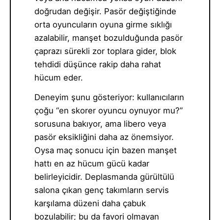
doğrudan değişir. Pasör değiştiğinde
orta oyuncuların oyuna girme sıklığı
azalabilir, manşet bozulduğunda pasör
çaprazı sürekli zor toplara gider, blok
tehdidi düşünce rakip daha rahat
hücum eder.
Deneyim şunu gösteriyor: kullanıcıların
çoğu “en skorer oyuncu oynuyor mu?”
sorusuna bakıyor, ama libero veya
pasör eksikliğini daha az önemsiyor.
Oysa maç sonucu için bazen manşet
hattı en az hücum gücü kadar
belirleyicidir. Deplasmanda gürültülü
salona çıkan genç takımların servis
karşılama düzeni daha çabuk
bozulabilir; bu da favori olmayan