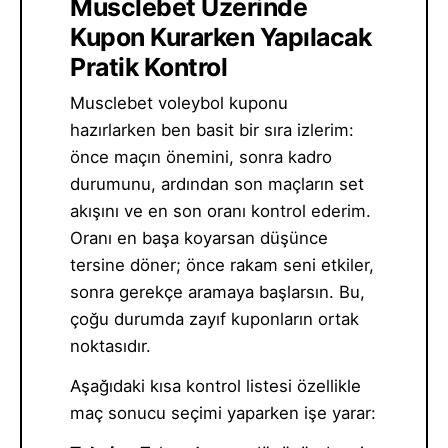
Musclebet Üzerinde
Kupon Kurarken Yapılacak
Pratik Kontrol
Musclebet voleybol kuponu
hazırlarken ben basit bir sıra izlerim:
önce maçın önemini, sonra kadro
durumunu, ardından son maçların set
akışını ve en son oranı kontrol ederim.
Oranı en başa koyarsan düşünce
tersine döner; önce rakam seni etkiler,
sonra gerekçe aramaya başlarsın. Bu,
çoğu durumda zayıf kuponların ortak
noktasıdır.
Aşağıdaki kısa kontrol listesi özellikle
maç sonucu seçimi yaparken işe yarar: