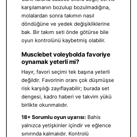
karşılamanın bozulup bozulmadığına,
molalardan sonra takımın nasıl
döndüğüne ve yedek değişikliklerine
bak. Bir takım seti önde götürse bile
oyun kontrolünü kaybetmiş olabilir.
Musclebet voleybolda favoriye
oynamak yeterli mi?
Hayır, favori seçimi tek başına yeterli
değildir. Favorinin oranı çok düşmüşse
risk karşılığı zayıflayabilir; burada set
dengesi, kadro haberi ve takvim yükü
birlikte okunmalıdır.
18+ Sorumlu oyun uyarısı:
Bahis
yalnızca yetişkinler içindir ve eğlence
sınırında kalmalıdır. Kontrolü