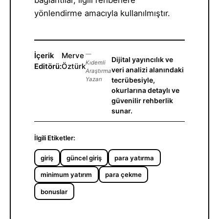
bağlantılar, ilgili rehberlere
yönlendirme amacıyla kullanılmıştır.
İçerik
Merve
—
Dijital yayıncılık ve
Kıdemli
Editörü:
Öztürk
veri analizi alanındaki
Araştırma
Yazarı
tecrübesiyle,
okurlarına detaylı ve
güvenilir rehberlik
sunar.
İlgili Etiketler:
giriş
güncel giriş
para yatırma
minimum yatırım
para çekme
bonuslar