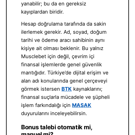
yanabilir; bu da en gereksiz
kayıplardan biridir.
Hesap doğrulama tarafında da sakin
ilerlemek gerekir. Ad, soyad, doğum
tarihi ve ödeme aracı sahibinin aynı
kişiye ait olması beklenir. Bu yalnız
Musclebet için değil, çevrim içi
finansal işlemlerde genel güvenlik
mantığıdır. Türkiye’de dijital erişim ve
alan adı konularında genel çerçeveyi
görmek istersen
BTK
kaynaklarını;
finansal suçlarla mücadele ve şüpheli
işlem farkındalığı için
MASAK
duyurularını inceleyebilirsin.
Bonus talebi otomatik mi,
manuel mi?