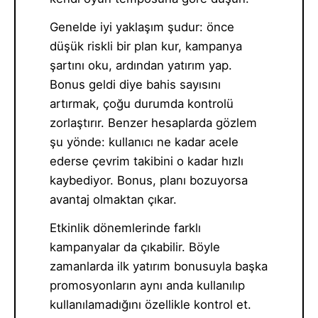
Genelde iyi yaklaşım şudur: önce
düşük riskli bir plan kur, kampanya
şartını oku, ardından yatırım yap.
Bonus geldi diye bahis sayısını
artırmak, çoğu durumda kontrolü
zorlaştırır. Benzer hesaplarda gözlem
şu yönde: kullanıcı ne kadar acele
ederse çevrim takibini o kadar hızlı
kaybediyor. Bonus, planı bozuyorsa
avantaj olmaktan çıkar.
Etkinlik dönemlerinde farklı
kampanyalar da çıkabilir. Böyle
zamanlarda ilk yatırım bonusuyla başka
promosyonların aynı anda kullanılıp
kullanılamadığını özellikle kontrol et.