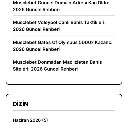
Musclebet Guncel Domain Adresi Kac Oldu:
2026 Güncel Rehberi
Musclebet Voleybol Canli Bahis Taktikleri:
2026 Güncel Rehberi
Musclebet Gates Of Olympus 5000x Kazanc:
2026 Güncel Rehberi
Musclebet Donmadan Mac Izleten Bahis
Siteleri: 2026 Güncel Rehberi
DIZIN
Haziran 2026 (5)