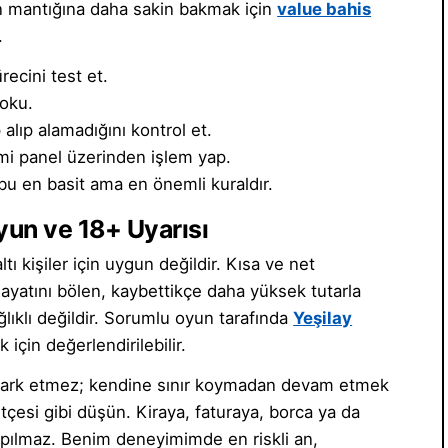
an mantığına daha sakin bakmak için
value bahis
.
ecini test et.
oku.
alıp alamadığını kontrol et.
mi panel üzerinden işlem yap.
bu en basit ama en önemli kuraldır.
yun ve 18+ Uyarısı
ltı kişiler için uygun değildir. Kısa ve net
ayatını bölen, kaybettikçe daha yüksek tutarla
ıklı değildir. Sorumlu oyun tarafında
Yeşilay
 için değerlendirilebilir.
i fark etmez; kendine sınır koymadan devam etmek
bütçesi gibi düşün. Kiraya, faturaya, borca ya da
yapılmaz. Benim deneyimimde en riskli an,