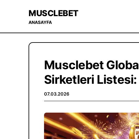
MUSCLEBET
ANASAYFA
Musclebet Global
Sirketleri Listes
07.03.2026