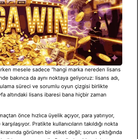
i ararken mesele sadece “hangi marka nereden lisans
nde bakınca da aynı noktaya geliyoruz: lisans adı,
ulama süreci ve sorumlu oyun çizgisi birlikte
fa altındaki lisans ibaresi bana hiçbir zaman
açtan önce hızlıca üyelik açıyor, para yatırıyor,
arşılaşıyor. Pratikte kullanıcıların takıldığı nokta
ekranında görünen bir etiket değil; sorun çıktığında