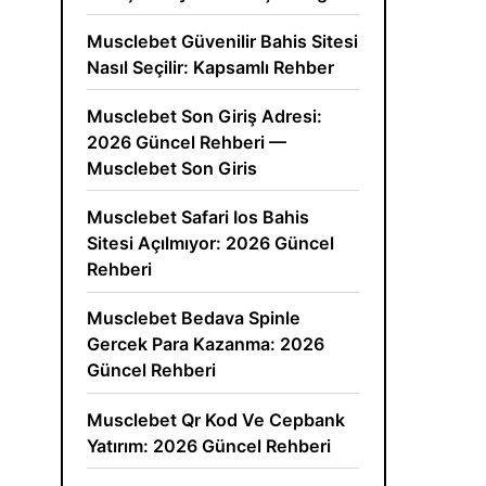
Musclebet Güvenilir Bahis Sitesi
Nasıl Seçilir: Kapsamlı Rehber
Musclebet Son Giriş Adresi:
2026 Güncel Rehberi —
Musclebet Son Giris
Musclebet Safari Ios Bahis
Sitesi Açılmıyor: 2026 Güncel
Rehberi
Musclebet Bedava Spinle
Gercek Para Kazanma: 2026
Güncel Rehberi
Musclebet Qr Kod Ve Cepbank
Yatırım: 2026 Güncel Rehberi