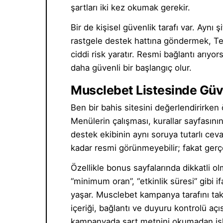
şartları iki kez okumak gerekir.
Bir de kişisel güvenlik tarafı var. Aynı ş
rastgele destek hattına göndermek, Te
ciddi risk yaratır. Resmi bağlantı arıyo
daha güvenli bir başlangıç olur.
Musclebet Listesinde Güve
Ben bir bahis sitesini değerlendirirken
Menülerin çalışması, kurallar sayfasını
destek ekibinin aynı soruya tutarlı cev
kadar resmi görünmeyebilir; fakat gerç
Özellikle bonus sayfalarında dikkatli o
“minimum oran”, “etkinlik süresi” gibi i
yaşar. Musclebet kampanya tarafını tak
içeriği, bağlantı ve duyuru kontrolü açı
kampanyada şart metnini okumadan iş