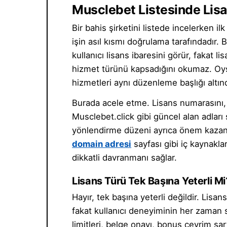
Musclebet Listesinde Lisa
Bir bahis şirketini listede incelerken il
işin asıl kısmı doğrulama tarafındadır
kullanıcı lisans ibaresini görür, fakat l
hizmet türünü kapsadığını okumaz. Oys
hizmetleri aynı düzenleme başlığı altın
Burada acele etme. Lisans numarasını, iş
Musclebet.click gibi güncel alan adla
yönlendirme düzeni ayrıca önem kazanır
domain adresi
sayfası gibi iç kaynakla
dikkatli davranmanı sağlar.
Lisans Türü Tek Başına Yeterli Mi
Hayır, tek başına yeterli değildir. Lisans
fakat kullanıcı deneyiminin her zama
limitleri, belge onayı, bonus çevrim şar