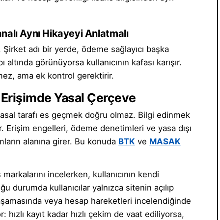
nalı Aynı Hikayeyi Anlatmalı
 Şirket adı bir yerde, ödeme sağlayıcı başka
ı altında görünüyorsa kullanıcının kafası karışır.
z, ama ek kontrol gerektirir.
 Erişimde Yasal Çerçeve
yasal tarafı es geçmek doğru olmaz. Bilgi edinmek
 Erişim engelleri, ödeme denetimleri ve yasa dışı
mların alanına girer. Bu konuda
BTK
ve
MASAK
 markalarını incelerken, kullanıcının kendi
oğu durumda kullanıcılar yalnızca sitenin açılıp
 aşamasında veya hesap hareketleri incelendiğinde
 hızlı kayıt kadar hızlı çekim de vaat ediliyorsa,