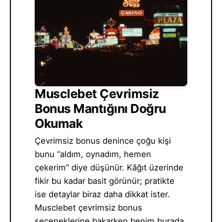
Musclebet Çevrimsiz
Bonus Mantığını Doğru
Okumak
Çevrimsiz bonus denince çoğu kişi
bunu “aldım, oynadım, hemen
çekerim” diye düşünür. Kâğıt üzerinde
fikir bu kadar basit görünür; pratikte
ise detaylar biraz daha dikkat ister.
Musclebet çevrimsiz bonus
seçeneklerine bakarken benim burada