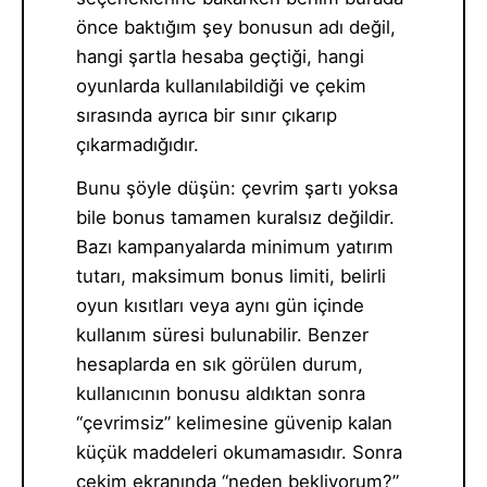
önce baktığım şey bonusun adı değil,
hangi şartla hesaba geçtiği, hangi
oyunlarda kullanılabildiği ve çekim
sırasında ayrıca bir sınır çıkarıp
çıkarmadığıdır.
Bunu şöyle düşün: çevrim şartı yoksa
bile bonus tamamen kuralsız değildir.
Bazı kampanyalarda minimum yatırım
tutarı, maksimum bonus limiti, belirli
oyun kısıtları veya aynı gün içinde
kullanım süresi bulunabilir. Benzer
hesaplarda en sık görülen durum,
kullanıcının bonusu aldıktan sonra
“çevrimsiz” kelimesine güvenip kalan
küçük maddeleri okumamasıdır. Sonra
çekim ekranında “neden bekliyorum?”