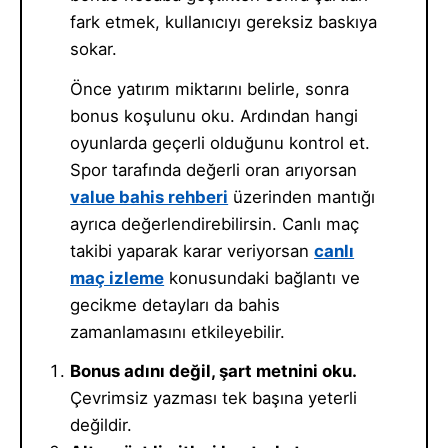
fark etmek, kullanıcıyı gereksiz baskıya
sokar.
Önce yatırım miktarını belirle, sonra
bonus koşulunu oku. Ardından hangi
oyunlarda geçerli olduğunu kontrol et.
Spor tarafında değerli oran arıyorsan
value bahis rehberi
üzerinden mantığı
ayrıca değerlendirebilirsin. Canlı maç
takibi yaparak karar veriyorsan
canlı
maç izleme
konusundaki bağlantı ve
gecikme detayları da bahis
zamanlamasını etkileyebilir.
Bonus adını değil, şart metnini oku.
Çevrimsiz yazması tek başına yeterli
değildir.