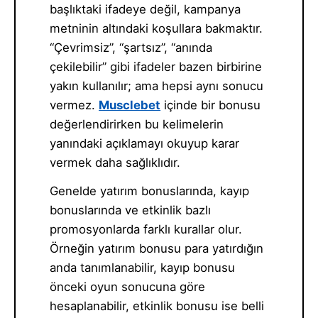
başlıktaki ifadeye değil, kampanya
metninin altındaki koşullara bakmaktır.
“Çevrimsiz”, “şartsız”, “anında
çekilebilir” gibi ifadeler bazen birbirine
yakın kullanılır; ama hepsi aynı sonucu
vermez.
Musclebet
içinde bir bonusu
değerlendirirken bu kelimelerin
yanındaki açıklamayı okuyup karar
vermek daha sağlıklıdır.
Genelde yatırım bonuslarında, kayıp
bonuslarında ve etkinlik bazlı
promosyonlarda farklı kurallar olur.
Örneğin yatırım bonusu para yatırdığın
anda tanımlanabilir, kayıp bonusu
önceki oyun sonucuna göre
hesaplanabilir, etkinlik bonusu ise belli