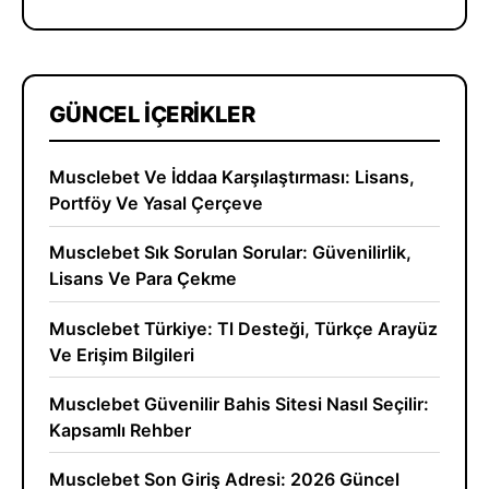
GÜNCEL İÇERIKLER
Musclebet Ve İddaa Karşılaştırması: Lisans,
Portföy Ve Yasal Çerçeve
Musclebet Sık Sorulan Sorular: Güvenilirlik,
Lisans Ve Para Çekme
Musclebet Türkiye: Tl Desteği, Türkçe Arayüz
Ve Erişim Bilgileri
Musclebet Güvenilir Bahis Sitesi Nasıl Seçilir:
Kapsamlı Rehber
Musclebet Son Giriş Adresi: 2026 Güncel