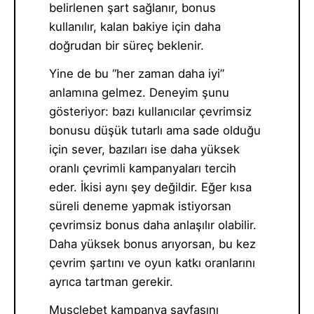
belirlenen şart sağlanır, bonus
kullanılır, kalan bakiye için daha
doğrudan bir süreç beklenir.
Yine de bu “her zaman daha iyi”
anlamına gelmez. Deneyim şunu
gösteriyor: bazı kullanıcılar çevrimsiz
bonusu düşük tutarlı ama sade olduğu
için sever, bazıları ise daha yüksek
oranlı çevrimli kampanyaları tercih
eder. İkisi aynı şey değildir. Eğer kısa
süreli deneme yapmak istiyorsan
çevrimsiz bonus daha anlaşılır olabilir.
Daha yüksek bonus arıyorsan, bu kez
çevrim şartını ve oyun katkı oranlarını
ayrıca tartman gerekir.
Musclebet kampanya sayfasını