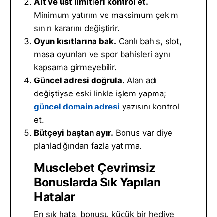
Alt ve üst limitleri kontrol et.
Minimum yatırım ve maksimum çekim
sınırı kararını değiştirir.
Oyun kısıtlarına bak.
Canlı bahis, slot,
masa oyunları ve spor bahisleri aynı
kapsama girmeyebilir.
Güncel adresi doğrula.
Alan adı
değiştiyse eski linkle işlem yapma;
güncel domain adresi
yazısını kontrol
et.
Bütçeyi baştan ayır.
Bonus var diye
planladığından fazla yatırma.
Musclebet Çevrimsiz
Bonuslarda Sık Yapılan
Hatalar
En sık hata, bonusu küçük bir hediye