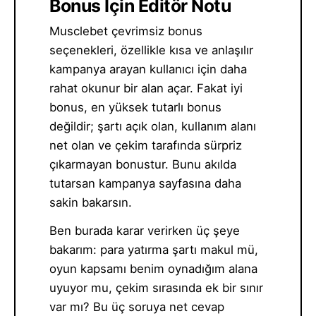
Bonus İçin Editör Notu
Musclebet çevrimsiz bonus
seçenekleri, özellikle kısa ve anlaşılır
kampanya arayan kullanıcı için daha
rahat okunur bir alan açar. Fakat iyi
bonus, en yüksek tutarlı bonus
değildir; şartı açık olan, kullanım alanı
net olan ve çekim tarafında sürpriz
çıkarmayan bonustur. Bunu akılda
tutarsan kampanya sayfasına daha
sakin bakarsın.
Ben burada karar verirken üç şeye
bakarım: para yatırma şartı makul mü,
oyun kapsamı benim oynadığım alana
uyuyor mu, çekim sırasında ek bir sınır
var mı? Bu üç soruya net cevap