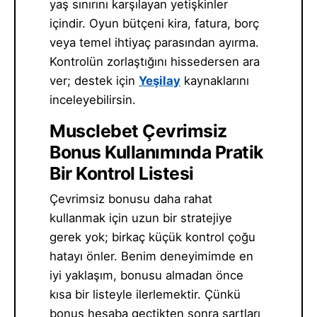
yaş sınırını karşılayan yetişkinler
içindir. Oyun bütçeni kira, fatura, borç
veya temel ihtiyaç parasından ayırma.
Kontrolün zorlaştığını hissedersen ara
ver; destek için
Yeşilay
kaynaklarını
inceleyebilirsin.
Musclebet Çevrimsiz
Bonus Kullanımında Pratik
Bir Kontrol Listesi
Çevrimsiz bonusu daha rahat
kullanmak için uzun bir stratejiye
gerek yok; birkaç küçük kontrol çoğu
hatayı önler. Benim deneyimimde en
iyi yaklaşım, bonusu almadan önce
kısa bir listeyle ilerlemektir. Çünkü
bonus hesaba geçtikten sonra şartları