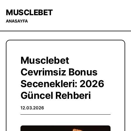
MUSCLEBET
ANASAYFA
Musclebet
Cevrimsiz Bonus
Secenekleri: 2026
Güncel Rehberi
12.03.2026