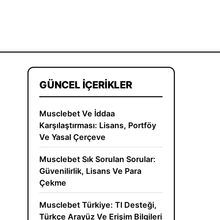
GÜNCEL İÇERIKLER
Musclebet Ve İddaa
Karşılaştırması: Lisans, Portföy
Ve Yasal Çerçeve
Musclebet Sık Sorulan Sorular:
Güvenilirlik, Lisans Ve Para
Çekme
Musclebet Türkiye: Tl Desteği,
Türkçe Arayüz Ve Erişim Bilgileri