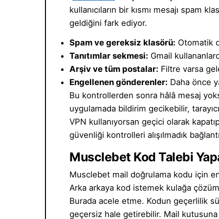
kullanıcıların bir kısmı mesajı spam k
geldiğini fark ediyor.
Spam ve gereksiz klasörü:
Otomatik do
Tanıtımlar sekmesi:
Gmail kullananlar
Arşiv ve tüm postalar:
Filtre varsa ge
Engellenen gönderenler:
Daha önce yan
Bu kontrollerden sonra hâlâ mesaj yoks
uygulamada bildirim gecikebilir, tarayı
VPN kullanıyorsan geçici olarak kapatıp
güvenliği kontrolleri alışılmadık bağlant
Musclebet Kod Talebi Yap
Musclebet mail doğrulama kodu için en
Arka arkaya kod istemek kulağa çözüm gi
Burada acele etme. Kodun geçerlilik sür
geçersiz hale getirebilir. Mail kutusuna 