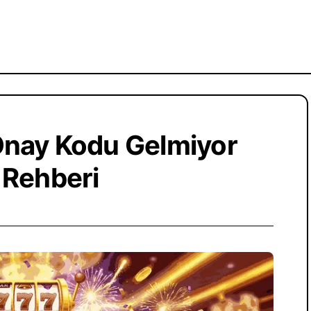
Onay Kodu Gelmiyor
 Rehberi