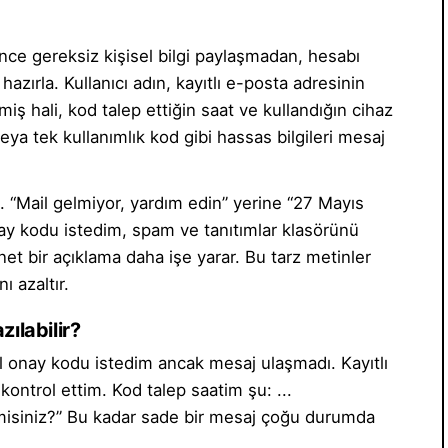
e gereksiz kişisel bilgi paylaşmadan, hesabı
zırla. Kullanıcı adın, kayıtlı e-posta adresinin
ş hali, kod talep ettiğin saat ve kullandığın cihaz
si veya tek kullanımlık kod gibi hassas bilgileri mesaj
 “Mail gelmiyor, yardım edin” yerine “27 Mayıs
ay kodu istedim, spam ve tanıtımlar klasörünü
et bir açıklama daha işe yarar. Bu tarz metinler
ı azaltır.
ılabilir?
 onay kodu istedim ancak mesaj ulaşmadı. Kayıtlı
kontrol ettim. Kod talep saatim şu: ...
r misiniz?” Bu kadar sade bir mesaj çoğu durumda