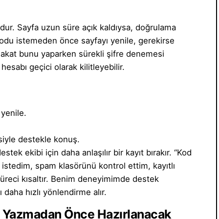
udur. Sayfa uzun süre açık kaldıysa, doğrulama
. Kodu istemeden önce sayfayı yenile, gerekirse
 Fakat bunu yaparken sürekli şifre denemesi
sabı geçici olarak kilitleyebilir.
yenile.
siyle destekle konuş.
tek ekibi için daha anlaşılır bir kayıt bırakır. “Kod
istedim, spam klasörünü kontrol ettim, kayıtlı
süreci kısaltır. Benim deneyimimde destek
 daha hızlı yönlendirme alır.
e Yazmadan Önce Hazırlanacak