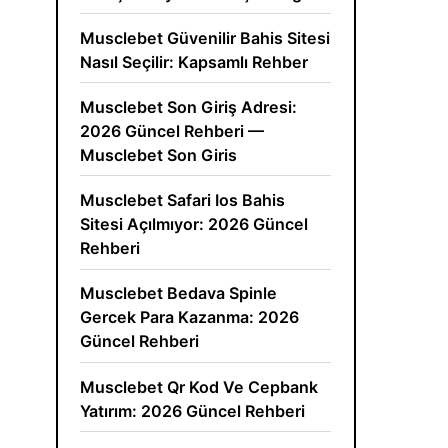
Musclebet Güvenilir Bahis Sitesi
Nasıl Seçilir: Kapsamlı Rehber
Musclebet Son Giriş Adresi:
2026 Güncel Rehberi —
Musclebet Son Giris
Musclebet Safari Ios Bahis
Sitesi Açılmıyor: 2026 Güncel
Rehberi
Musclebet Bedava Spinle
Gercek Para Kazanma: 2026
Güncel Rehberi
Musclebet Qr Kod Ve Cepbank
Yatırım: 2026 Güncel Rehberi